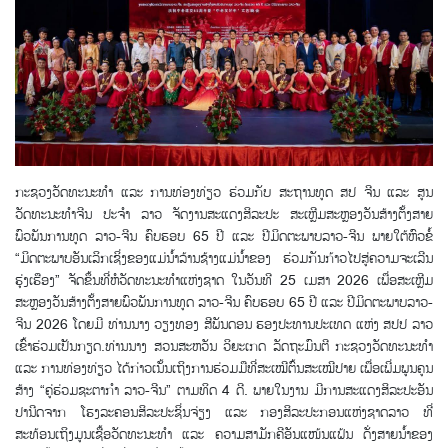
ກະຊວງວັດທະນະທຳ ແລະ ການທ່ອງທ່ຽວ ຮ່ວມກັບ ສະຖານທູດ ສປ ຈີນ ແລະ ສູນ
ວັດທະນະທຳຈີນ ປະຈຳ ລາວ ຈັດງານສະແດງສິລະປະ ສະເຫຼີມສະຫຼອງວັນສ້າງຕັ້ງສາຍ
ພົວພັນການທູດ ລາວ-ຈີນ ຄົບຮອບ 65 ປີ ແລະ ປີມິດຕະພາບລາວ-ຈີນ ພາຍໃຕ້ຫົວຂໍ້
“ມິດຕະພາບອັນເລິກເຊິ່ງຂອງແມ່ນ້ຳລ້ານຊ້າງແມ່ນ້ຳຂອງ ຮ່ວມກັນກ້າວໄປສູ່ຄວາມຈະເລີນ
ຮຸ່ງເຮືອງ” ຈັດຂຶ້ນທີ່ຫໍວັດທະນະທຳແຫ່ງຊາດ ໃນວັນທີ 25 ເມສາ 2026 ເພື່ອສະເຫຼີມ
ສະຫຼອງວັນສ້າງຕັ້ງສາຍພົວພັນການທູດ ລາວ-ຈີນ ຄົບຮອບ 65 ປີ ແລະ ປີມິດຕະພາບລາວ-
ຈີນ 2026 ໂດຍມີ ທ່ານນາງ ວຽງທອງ ສີພັນດອນ ຮອງປະທານປະເທດ ແຫ່ງ ສປປ ລາວ
ເຂົ້າຮ່ວມເປັນກຽດ.ທ່ານນາງ ສວນສະຫວັນ ວິຍະເກດ ລັດຖະມົນຕີ ກະຊວງວັດທະນະທຳ
ແລະ ການທ່ອງທ່ຽວ ໄດ້ກ່າວເນັ້ນເຖິງການຮ່ວມມືທີ່ສະເໝີຕົ້ນສະເໝີປາຍ ເພື່ອເພີ່ມພູນຄູນ
ສ້າງ “ຄູ່ຮ່ວມຊະຕາກຳ ລາວ-ຈີນ” ຕາມທິດ 4 ດີ. ພາຍໃນງານ ມີການສະແດງສິລະປະອັນ
ປານີດຈາກ ໂຮງລະຄອນສິລະປະຊິ່ນຈ່ຽງ ແລະ ກອງສິລະປະກອນແຫ່ງຊາດລາວ ທີ່
ສະທ້ອນເຖິງມູນເຊື້ອວັດທະນະທຳ ແລະ ຄວາມສາມັກຄີອັນແໜ້ນແຟ້ນ ດັ່ງສາຍນ້ຳຂອງ