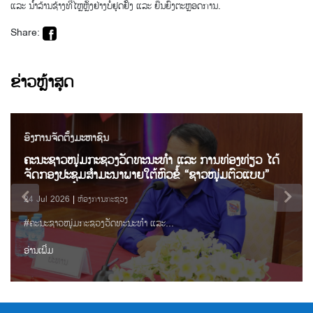
ແລະ ນ້ຳລ້ານຊ້າງທີ່ໄຫຼຫຼັ່ງຢ່າງບໍ່ຢຸດຢັ້ງ ແລະ ຍືນຍົງຕະຫຼອດການ.
Share:
ຂ່າວຫຼ້າສຸດ
ອົງການຈັດຕັ້ງມະຫາຊົນ
ຄະນະຊາວໜຸ່ມກະຊວງວັດທະນະທຳ ແລະ ການທ່ອງທ່ຽວ ໄດ້
ຈັດກອງປະຊຸມສຳມະນາພາຍໃຕ້ຫົວຂໍ້ “ຊາວໜຸ່ມຕົວແບບ”
24 Jul 2026
ຫ້ອງການກະຊວງ
#ຄະນະຊາວໜຸ່ມກະຊວງວັດທະນະທຳ ແລະ...
ອ່ານເພີ່ມ