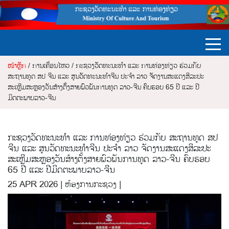
ໜ້າຫຼັກ
/ ການເຄື່ອນໄຫວ / ກະຊວງວັດທະນະທຳ ແລະ ການທ່ອງທ່ຽວ ຮ່ວມກັບ
ສະຖານທູດ ສປ ຈີນ ແລະ ສູນວັດທະນະທຳຈີນ ປະຈຳ ລາວ ຈັດງານສະແດງສິລະປະ
ສະເຫຼີມສະຫຼອງວັນສ້າງຕັ້ງສາຍພົວພັນການທູດ ລາວ-ຈີນ ຄົບຮອບ 65 ປີ ແລະ ປີ
ມິດຕະພາບລາວ-ຈີນ
ກະຊວງວັດທະນະທຳ ແລະ ການທ່ອງທ່ຽວ ຮ່ວມກັບ ສະຖານທູດ ສປ
ຈີນ ແລະ ສູນວັດທະນະທຳຈີນ ປະຈຳ ລາວ ຈັດງານສະແດງສິລະປະ
ສະເຫຼີມສະຫຼອງວັນສ້າງຕັ້ງສາຍພົວພັນການທູດ ລາວ-ຈີນ ຄົບຮອບ
65 ປີ ແລະ ປີມິດຕະພາບລາວ-ຈີນ
25 APR 2026 | ຫ້ອງການກະຊວງ |