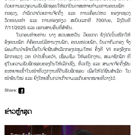
ດ້ວຍການແບ່ງຄວາມຮັບຜິດຊອບໃຫ້ແກ່ບັນດາສະຫາຍກໍາມະການຄະນະພັກ
ກະຊວງ, ດຳລັດວ່າດ້ວຍການຈັດຕັ້ງ ແລະ ການເຄື່ອນໄຫວ ຂອງກະຊວງ
ວັດທະນະທຳ ແລະ ການທ່ອງທ່ຽວ ສະບັບເລກທີ 700/ນຍ, ລົງວັນທີ
7/11/2025 ແລະ ເອກະສານອື່ນທີ່ສຳຄັນ.
ໃນຕອນທ້າຍທ່ານ ນາງ ສວນສະຫວັນ ວິຍະເກດ ຍັງໄດ້ເນັ້ນໜັກໃຫ້
ອົງຄະນະພັກ ກໍ່ຄືຄະນະບໍລິຫານງານພັກ, ຄະນະໜ່ວຍພັກ, ບັນດາກົມກອງ ຈົ່ງ
ພ້ອມກັນນຳເອົາເນື້ອໃນຈິດຜົນສຳເລັດກອງປະຊຸມໃຫຍ່ ຄັ້ງທີ VI ຂອງອົງກະ
ພັກກະຊວງ ວທ ນຳໄປຄົ້ນຄວ້າ, ເຊື່ອມຊຶມ ໃຫ້ພະນັກງານ, ສະມາຊິກພັກ ທີ່
ຢູ່ໃນຄວາມຮັບຜິດຊອບຂອງຕົນໃຫ້ເລິກເຊີ່ງ, ທົ່ວເຖີງ ແລະ ສາມາດຈັດຕັ້ງຜັນ
ຂະຫຍາຍເຂົ້າໃນໜ້າທີ່ວຽກງານທີ່ຕົນຮັບຜິດຊອບ ເພື່ອໃຫ້ໄດ້ຜົນສໍາເລັດ ໃບ
ໜ້າອັນໃໝ່ ແລະ ຍີ່ງໃຫຍ່ຂື້້ນກວ່າເກົ່າຕາມລະດັບຄາດໝາຍທີ່ວາງໄວ້.
Share:
ຂ່າວຫຼ້າສຸດ