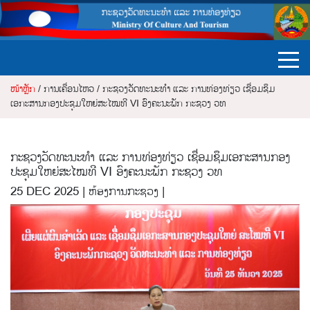
ໜ້າຫຼັກ
/ ການເຄື່ອນໄຫວ / ກະຊວງວັດທະນະທຳ ແລະ ການທ່ອງທ່ຽວ ເຊື່ອມຊຶມ
ເອກະສານກອງປະຊຸມໃຫຍ່ສະໄໝທີ VI ອົງຄະນະພັກ ກະຊວງ ວທ
ກະຊວງວັດທະນະທຳ ແລະ ການທ່ອງທ່ຽວ ເຊື່ອມຊຶມເອກະສານກອງ
ປະຊຸມໃຫຍ່ສະໄໝທີ VI ອົງຄະນະພັກ ກະຊວງ ວທ
25 DEC 2025 | ຫ້ອງການກະຊວງ |