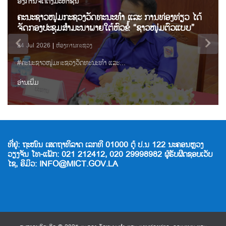
ອົງການຈັດຕັ້ງມະຫາຊົນ
ຄະນະຊາວໜຸ່ມກະຊວງວັດທະນະທຳ ແລະ ການທ່ອງທ່ຽວ ໄດ້
ຈັດກອງປະຊຸມສຳມະນາພາຍໃຕ້ຫົວຂໍ້ “ຊາວໜຸ່ມຕົວແບບ”
24 Jul 2026
ຫ້ອງການກະຊວງ
#ຄະນະຊາວໜຸ່ມກະຊວງວັດທະນະທຳ ແລະ...
ອ່ານເພີ່ມ
ທີ່ຢູ່: ຖະໜົນ ເສດຖາທິລາດ ເລກທີ 01000 ຕູ້ ປ.ນ 122 ນະຄອນຫຼວງ
ວຽງຈັນ ໂທ-ແຟັກ: 021 212412, 020 29998982 ຜູ້ຮັບຜີດຊອບເວັບ
ໄຊ, ອີມິວ: INFO@MICT.GOV.LA